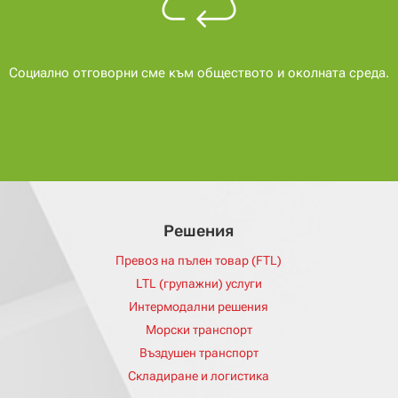
Социално отговорни сме към обществото и околната среда.
Решения
Превоз на пълен товар (FTL)
LTL (групажни) услуги
Интермодални решения
Морски транспорт
Въздушен транспорт
Складиране и логистика