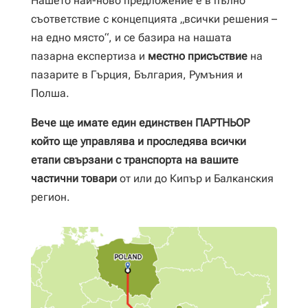
Нашето най-ново предложение е в пълно
съответствие с концепцията „всички решения –
на едно място“, и се базира на нашата
пазарна експертиза и
местно присъствие
на
пазарите в Гърция, България, Румъния и
Полша.
Вече ще имате един единствен
ПАРТНЬОР
който ще
управлява и
проследява всички
етапи свързани с транспорта на вашите
частични
товари
от или до Кипър и Балканския
регион.