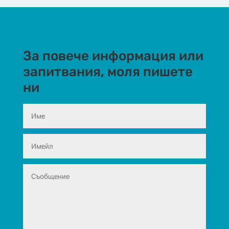
За повече информация или
запитвания, моля пишете
ни