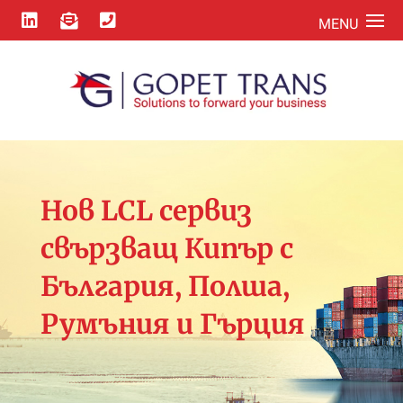



Нов LCL сервиз
свързващ Кипър с
България, Полша,
Румъния и Гърция