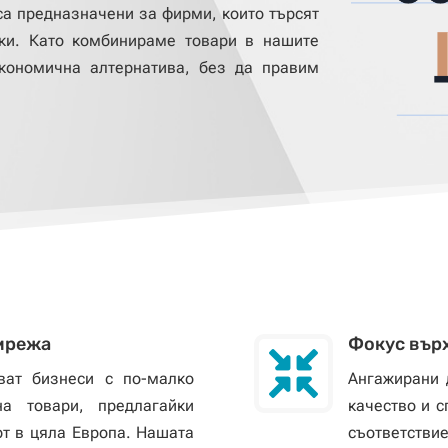
 са предназначени за фирми, които търсят
ки. Като комбинираме товари в нашите
кономична алтернатива, без да правим
 мрежа
Фокус върх

ват бизнеси с по-малко
Ангажирани 
а товари, предлагайки
качество и 
рт в цяла Европа. Нашата
съответствие