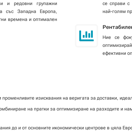
ни и редовни групажни
се справи с
на със Западна Европа,
най-голям п
итни времена и оптимален
Рентабилен

Ние се фоку
оптимизира
ефективни о
 променливите изисквания на веригата за доставки, идеа
мбиниране на пратки за оптимизиране на разходите и на
ания до и от основните икономически центрове в цяла Евр