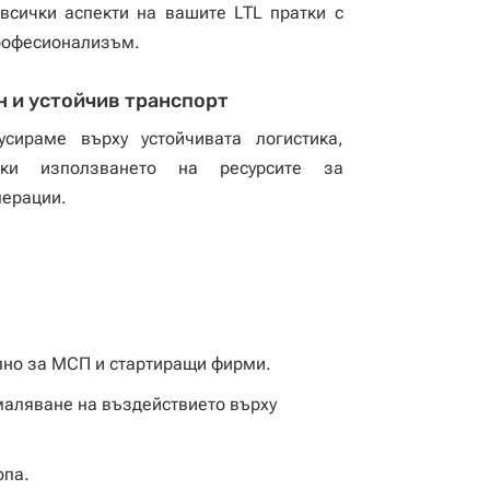
 всички аспекти на вашите LTL пратки с
рофесионализъм.
 и устойчив транспорт
сираме върху устойчивата логистика,
йки използването на ресурсите за
перации.
лно за МСП и стартиращи фирми.
маляване на въздействието върху
опа.