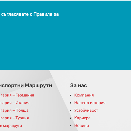
 съгласявате с Правила за
нспортни Mаршрути
За нас
гария – Германия
Компания
гария – Италия
Нашата история
лгария – Полша
Устойчивост
гария – Турция
Kариера
е маршрути
Новини