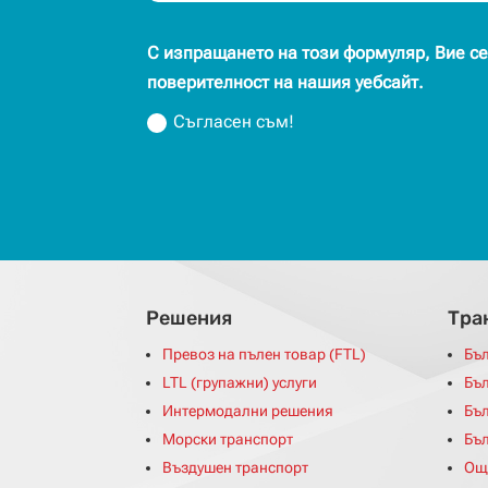
С изпращането на този формуляр, Вие се
поверителност на нашия уебсайт.
Съгласен съм!
Решения
Tра
Превоз на пълен товар (FTL)
Бъл
LTL (групажни) услуги
Бъл
Интермодални решения
Бъ
Морски транспорт
Бъл
Въздушен транспорт
Ощ