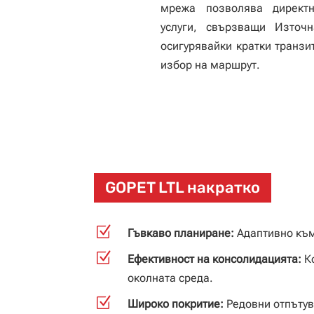
мрежа позволява директ
услуги, свързващи Източ
осигурявайки кратки транз
избор на маршрут.
GOPET LTL накратко
Z
Гъвкаво планиране:
Адаптивно към
Z
Ефективност на консолидацията:
Ко
околната среда.
Z
Широко покритие:
Редовни отпътув