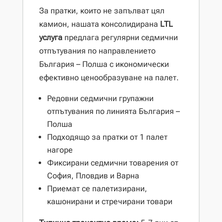
За пратки, които не запълват цял
камион, нашата консолидирана
LTL
услуга
предлага регулярни седмични
отпътувания по направлението
България – Полша с икономически
ефективно ценообразуване на палет.
Редовни седмични групажни
отпътувания по линията България –
Полша
Подходящо за пратки от 1 палет
нагоре
Фиксирани седмични товарения от
София, Пловдив и Варна
Приемат се палетизирани,
кашонирани и стречирани товари