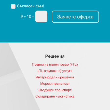
Съгласен съм!
Заявете оферта
=
9 + 10
Решения
Превоз на пълен товар (FTL)
LTL (групажни) услуги
Интермодални решения
Морски транспорт
Въздушен транспорт
Складиране и логистика