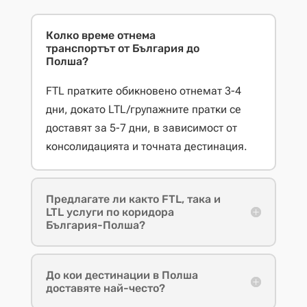
Колко време отнема
транспортът от България до
Полша?
FTL пратките обикновено отнемат 3-4
дни, докато LTL/групажните пратки се
доставят за 5-7 дни, в зависимост от
консолидацията и точната дестинация.
Предлагате ли както FTL, така и
LTL услуги по коридора
България-Полша?
До кои дестинации в Полша
доставяте най-често?